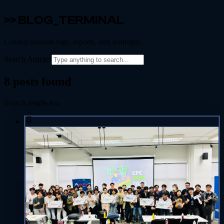
>> BLOG_TERMINAL
Loaded mission logs, reports, and writeups.
Search Articles
8
posts found
Search results for: