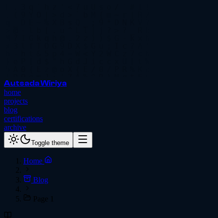
Autsada Wiriya
home
projects
blog
certifications
archive
Toggle theme
Home
Blog
Page 1